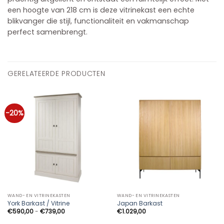
een hoogte van 218 cm is deze vitrinekast een echte
blikvanger die stijl, functionaliteit en vakmanschap
perfect samenbrengt.
GERELATEERDE PRODUCTEN
-20%
WAND- EN VITRINEKASTEN
WAND- EN VITRINEKASTEN
York Barkast / Vitrine
Japan Barkast
Prijsklasse:
€
590,00
-
€
739,00
€
1.029,00
€590,00
tot