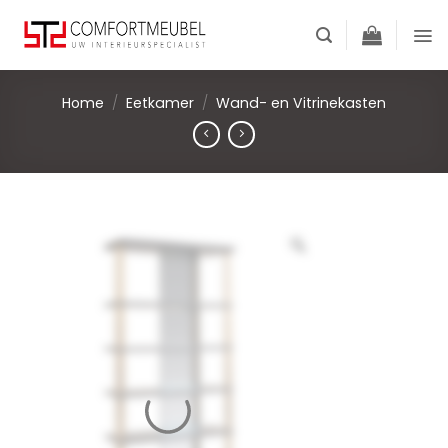
Skip
to
content
Home
/
Eetkamer
/
Wand- en Vitrinekasten