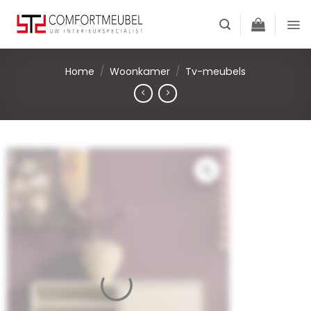
Skip
to
content
Home
/
Woonkamer
/
Tv-meubels