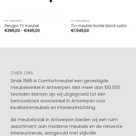
TV-MEUBELS
TV-MEUBELS
Perugia TV meubel
TV-meubel Hunter black rustic
Prijsklasse:
€
395,00
-
€
445,00
€
1.545,00
€395,00
tot
€445,00
OVER ONS
Sinds 1995 is Comfortmeubel een gevestigde
meubelwinkel in
Antwerpen
. Met meer dan 100.000
tevreden klanten zijn wij uitgegroeid tot een
betrouwbare woonwinkel in Antwerpen voor
kwaliteitsmeubels en interieurinrichting.
Als meubelzaak in Antwerpen bieden wij een ruim
assortiment aan moderne meubels en de nieuwste
interieurtrends, aangevuld met stijlvolle