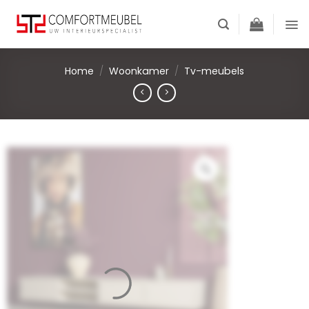
Skip
to
content
Home
/
Woonkamer
/
Tv-meubels