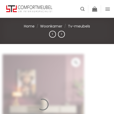
Skip
to
content
Home
/
Woonkamer
/
Tv-meubels