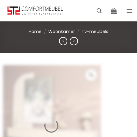
Skip
to
content
Home
/
Woonkamer
/
Tv-meubels