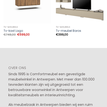
TV-MEUBELS
TV-MEUBELS
Tv-kast Lago
Tv-meubel Baros
Oorspronkelijke
Huidige
€
748,00
€
599,00
€
399,00
prijs
prijs
was:
is:
€748,00.
€599,00.
OVER ONS
Sinds 1995 is Comfortmeubel een gevestigde
meubelwinkel in
Antwerpen
. Met meer dan 100.000
tevreden klanten zijn wij uitgegroeid tot een
betrouwbare woonwinkel in Antwerpen voor
kwaliteitsmeubels en interieurinrichting.
Als meubelzaak in Antwerpen bieden wij een ruim