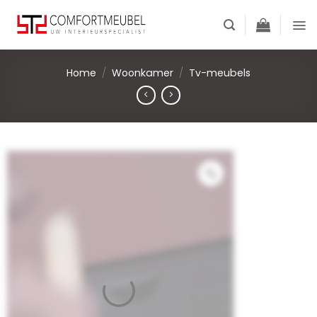
Skip
to
content
Home
/
Woonkamer
/
Tv-meubels