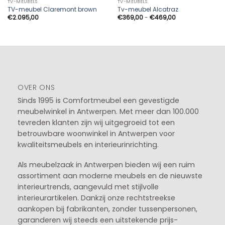
TV-MEUBELS
TV-MEUBELS
TV-meubel Claremont brown
Tv-meubel Alcatraz
Prijsklasse:
€
2.095,00
€
369,00
-
€
469,00
€369,00
tot
€469,00
OVER ONS
Sinds 1995 is Comfortmeubel een gevestigde
meubelwinkel in
Antwerpen
. Met meer dan 100.000
tevreden klanten zijn wij uitgegroeid tot een
betrouwbare woonwinkel in Antwerpen voor
kwaliteitsmeubels en interieurinrichting.
Als meubelzaak in Antwerpen bieden wij een ruim
assortiment aan moderne meubels en de nieuwste
interieurtrends, aangevuld met stijlvolle
interieurartikelen. Dankzij onze rechtstreekse
aankopen bij fabrikanten, zonder tussenpersonen,
garanderen wij steeds een uitstekende prijs-