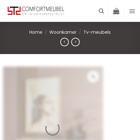
Skip
to
content
Home
/
Woonkamer
/
Tv-meubels