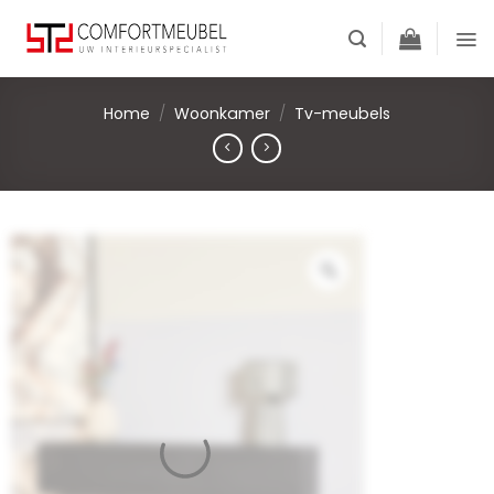
Skip
to
content
Home
/
Woonkamer
/
Tv-meubels