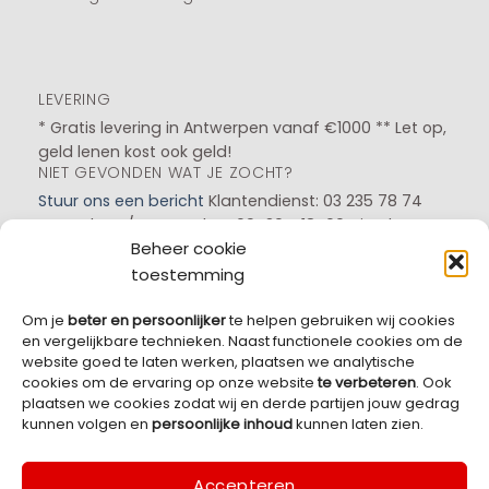
LEVERING
* Gratis levering in Antwerpen vanaf €1000 ** Let op,
geld lenen kost ook geld!
NIET GEVONDEN WAT JE ZOCHT?
Stuur ons een bericht
Klantendienst: 03 235 78 74
Maandag t/m zaterdag: 09u30 - 18u00
Dinsdag :
Beheer cookie
Gesloten
Zondag en Feestdagen: 10u00 - 18u00
toestemming
Om je
beter en persoonlijker
te helpen gebruiken wij cookies
en vergelijkbare technieken. Naast functionele cookies om de
LOCATIE
website goed te laten werken, plaatsen we analytische
Parking
: Groenstraat 84, 2060 Antwerpen
Magazijn
:
cookies om de ervaring op onze website
te verbeteren
. Ook
Helmstraat 12, 2140 Antwerpen
plaatsen we cookies zodat wij en derde partijen jouw gedrag
kunnen volgen en
persoonlijke inhoud
kunnen laten zien.
Accepteren