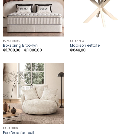
BOXSPRINGS
EETTAFELS
Boxspring Brooklyn
Madison eettafel
Prijsklasse:
€
1.700,00
-
€
1.800,00
€
649,00
€1.700,00
tot
€1.800,00
FAUTEUILS
Pop Draaifauteuil