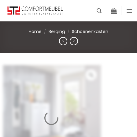
Skip
to
content
Home
/
Berging
/
Schoenenkasten