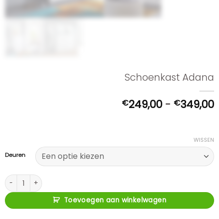
Schoenkast Adana
P
€
249,00
-
€
349,00
t
WISSEN
Deuren
Schoenkast Adana aantal
Toevoegen aan winkelwagen