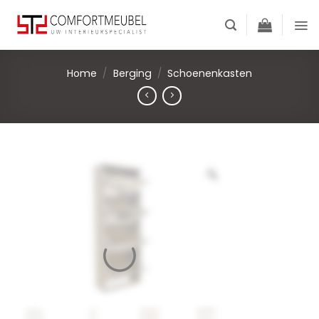
Skip
to
content
Home
/
Berging
/
Schoenenkasten