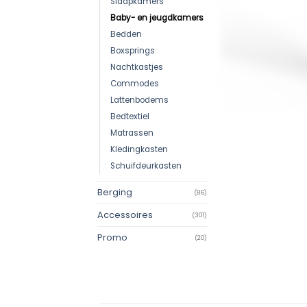
Slaapkamers
Baby- en jeugdkamers
Bedden
Boxsprings
Nachtkastjes
Commodes
Lattenbodems
Bedtextiel
Matrassen
Kledingkasten
Schuifdeurkasten
Berging
(86)
Accessoires
(301)
Promo
(20)