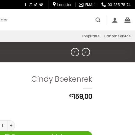
Location
EMAIL
03 235 78 74
lder
Inspiratie
Klantenservice
Cindy Boekenrek
159,00
€
y Boekenrek aantal