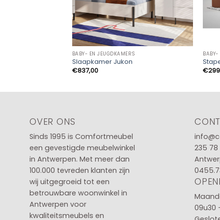
BABY- EN JEUGDKAMERS
BABY-
Slaapkamer Jukon
Stap
€
837,00
€
299
OVER ONS
CON
Sinds 1995 is Comfortmeubel
info@c
een gevestigde meubelwinkel
235 78
in
Antwerpen
. Met meer dan
Antwer
100.000 tevreden klanten zijn
0455.7
OPEN
wij uitgegroeid tot een
betrouwbare woonwinkel in
Maanda
Antwerpen voor
09u30 
kwaliteitsmeubels en
Geslot