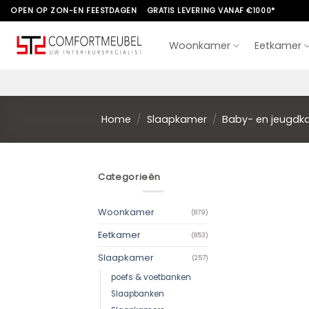
Skip
OPEN OP ZON-EN FEESTDAGEN
GRATIS LEVERING VANAF €1000*
to
content
Woonkamer
Eetkamer
Home
/
Slaapkamer
/
Baby- en jeugdk
Categorieën
Woonkamer
(879)
Eetkamer
(853)
Slaapkamer
(257)
poefs & voetbanken
Slaapbanken