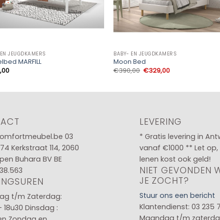
 EN JEUGDKAMERS
BABY- EN JEUGDKAMERS
elbed MARFILL
Moon Bed
Oorspronkelijke
Huidige
,00
€
390,00
€
329,00
prijs
prijs
was:
is:
€390,00.
€329,00.
TACT
LEVERING
omfortmeubel.be
03
* Gratis levering in An
 74
Kerkstraat 114, 2060
vanaf €1000 ** Let op,
pen Buhara BV BE
lenen kost ook geld!
NIET GEVONDEN 
38.563
JE ZOCHT?
INGSUREN
Stuur ons een bericht
g t/m Zaterdag:
Klantendienst: 03 235 
- 18u30
Dinsdag :
Maandag t/m zaterda
en
Zondag en