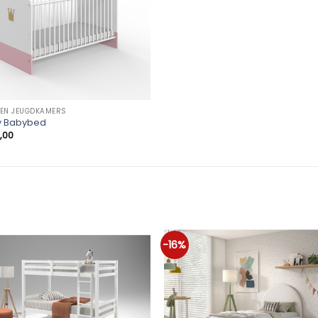
 EN JEUGDKAMERS
y Babybed
,00
-16%