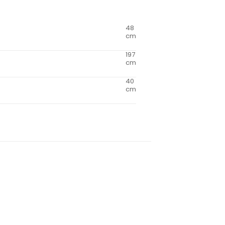
48
cm
197
cm
40
cm