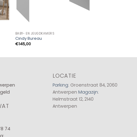
BABY- EN JEUGDKAMERS
BABY- EN JEUGDKAMERS
Cindy Bureau
Noah Hoogslaper
€
145,00
€
599,00
LOCATIE
twerpen
Parking
: Groenstraat 84, 2060
 geld
Antwerpen
Magazijn
:
Helmstraat 12, 2140
WAT
Antwerpen
78 74
g: