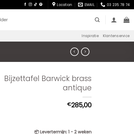
Location
EMAIL
03 235 78 74
lder
Inspiratie
Klantenservice
Bijzettafel Barwick brass
antique
285,00
€
📦
Levertermijn:
1 - 2 weken