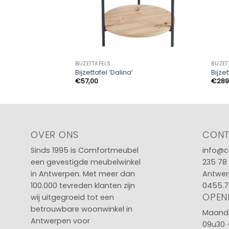
BIJZETTAFELS
BIJZET
Bijzettafel ‘Dalina’
Bijze
€
57,00
€
289
OVER ONS
CON
Sinds 1995 is Comfortmeubel
info@c
een gevestigde meubelwinkel
235 78
in
Antwerpen
. Met meer dan
Antwer
100.000 tevreden klanten zijn
0455.7
OPEN
wij uitgegroeid tot een
betrouwbare woonwinkel in
Maanda
Antwerpen voor
09u30 