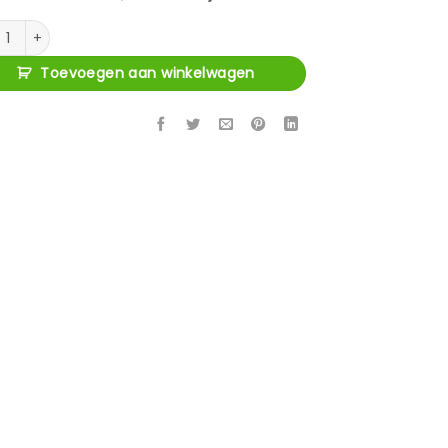
ttafel Barwick brass antique aantal
Toevoegen aan winkelwagen