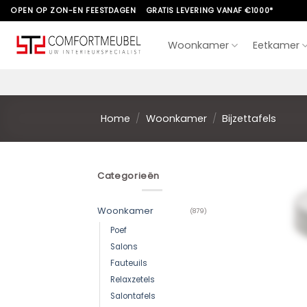
Skip
OPEN OP ZON-EN FEESTDAGEN
GRATIS LEVERING VANAF €1000*
to
content
Woonkamer
Eetkamer
Home
/
Woonkamer
/
Bijzettafels
Categorieën
Woonkamer
(879)
Poef
Salons
Fauteuils
Relaxzetels
Salontafels