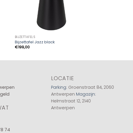
BIJZETTAFELS
BIJZETTAFELS
Bijzettafel Jazz black
Aiku Bijzettafel
€
199,00
€
179,00
LOCATIE
twerpen
Parking
: Groenstraat 84, 2060
 geld
Antwerpen
Magazijn
:
Helmstraat 12, 2140
WAT
Antwerpen
78 74