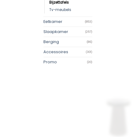
Bijzettafels
Tv-meubels
Eetkamer
(853)
Slaapkamer
(257)
Berging
(86)
Accessoires
(301)
Promo
(20)