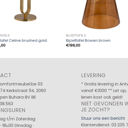
TAFELS
BIJZETTAFELS
ttafel Celine brushed gold
Bijzettafel Bowen brown
,00
€
199,00
TACT
LEVERING
omfortmeubel.be
03
* Gratis levering in An
 74
Kerkstraat 114, 2060
vanaf €1000 ** Let op,
pen Buhara BV BE
lenen kost ook geld!
NIET GEVONDEN 
38.563
JE ZOCHT?
INGSUREN
Stuur ons een bericht
g t/m Zaterdag:
Klantendienst: 03 235 
- 18u30
Dinsdag :