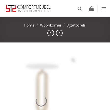
Skip
to
content
Home
/
Woonkamer
/
Bijzettafels