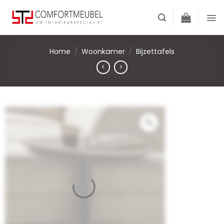
Skip
to
content
Home
/
Woonkamer
/
Bijzettafels