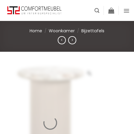
Skip
to
content
Home
/
Woonkamer
/
Bijzettafels