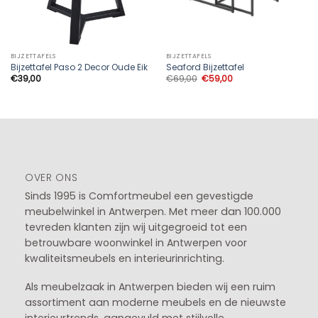
BIJZETTAFELS
BIJZETTAFELS
Bijzettafel Paso 2 Decor Oude Eik
Seaford Bijzettafel
Oorspronkelijke
Huidige
€
39,00
€
69,00
€
59,00
prijs
prijs
was:
is:
€69,00.
€59,00.
OVER ONS
Sinds 1995 is Comfortmeubel een gevestigde
meubelwinkel in
Antwerpen
. Met meer dan 100.000
tevreden klanten zijn wij uitgegroeid tot een
betrouwbare woonwinkel in Antwerpen voor
kwaliteitsmeubels en interieurinrichting.
Als meubelzaak in Antwerpen bieden wij een ruim
assortiment aan moderne meubels en de nieuwste