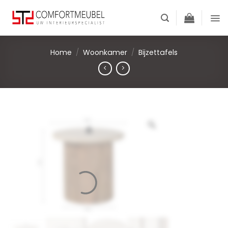
Skip
to
content
Home
/
Woonkamer
/
Bijzettafels