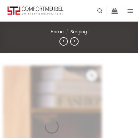
Skip
to
content
Home
/
Berging