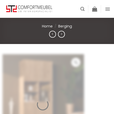
Skip
to
content
Home
/
Berging