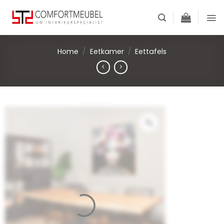
Skip
to
content
Home
/
Eetkamer
/
Eettafels