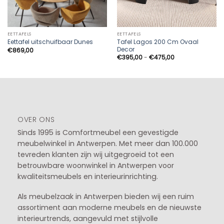
EETTAFELS
EETTAFELS
Tafel Lagos 200 Cm Ovaal
Eettafel uitschuifbaar Dunes
Decor
€
869,00
Prijsklasse:
€
395,00
-
€
475,00
€395,00
tot
€475,00
OVER ONS
Sinds 1995 is Comfortmeubel een gevestigde
meubelwinkel in
Antwerpen
. Met meer dan 100.000
tevreden klanten zijn wij uitgegroeid tot een
betrouwbare woonwinkel in Antwerpen voor
kwaliteitsmeubels en interieurinrichting.
Als meubelzaak in Antwerpen bieden wij een ruim
assortiment aan moderne meubels en de nieuwste
interieurtrends, aangevuld met stijlvolle