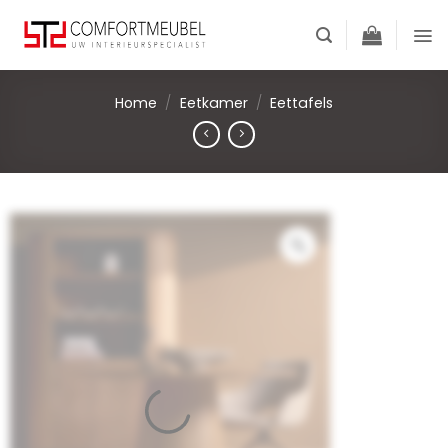
Skip
to
content
Home
/
Eetkamer
/
Eettafels