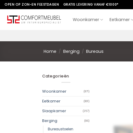
Skip
OPEN OP ZON-EN FEESTDAGEN
GRATIS LEVERING VANAF €1000*
to
content
Woonkamer
Eetkamer
Home
/
Berging
/
Bureaus
Categorieën
Woonkamer
(871)
Eetkamer
(801)
Slaapkamer
(257)
Berging
(86)
Bureaustoelen