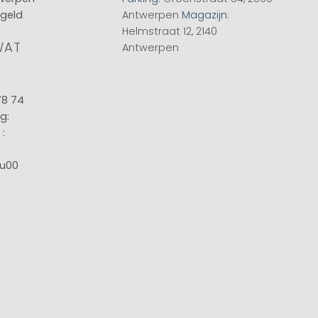
 geld
Antwerpen
Magazijn
:
Helmstraat 12, 2140
WAT
Antwerpen
78 74
g:
:
8u00