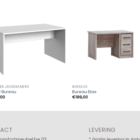
 EN JEUGDKAMERS
BUREAUS
y Bureau
Bureau Elias
,00
€
199,00
TACT
LEVERING
omfortmeubel.be
03
* Gratis levering in An