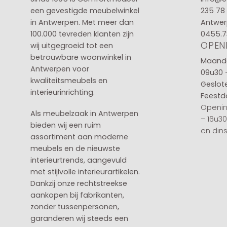
een gevestigde meubelwinkel
235 78
in
Antwerpen
. Met meer dan
Antwer
100.000 tevreden klanten zijn
0455.7
OPEN
wij uitgegroeid tot een
betrouwbare woonwinkel in
Maanda
Antwerpen voor
09u30 
kwaliteitsmeubels en
Geslot
interieurinrichting.
Feestd
Openin
Als meubelzaak in Antwerpen
– 16u3
bieden wij een ruim
en din
assortiment aan moderne
meubels en de nieuwste
interieurtrends, aangevuld
met stijlvolle interieurartikelen.
Dankzij onze rechtstreekse
aankopen bij fabrikanten,
zonder tussenpersonen,
garanderen wij steeds een