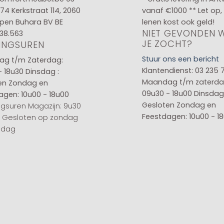
 74
Kerkstraat 114, 2060
vanaf €1000 ** Let op,
pen Buhara BV BE
lenen kost ook geld!
NIET GEVONDEN 
38.563
JE ZOCHT?
INGSUREN
Stuur ons een bericht
g t/m Zaterdag:
Klantendienst: 03 235 
- 18u30
Dinsdag :
Maandag t/m zaterda
en
Zondag en
09u30 - 18u00
Dinsdag 
agen: 10u00 - 18u00
Gesloten
Zondag en
gsuren Magazijn: 9u30
Feestdagen: 10u00 - 1
0 Gesloten op zondag
sdag