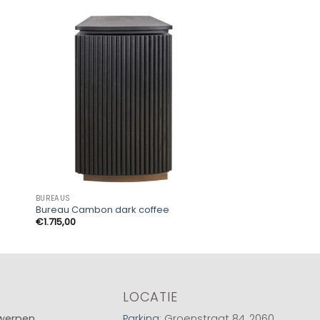
BUREAUS
BUREAUS
Bureau Cambon dark coffee
Bureau Brando Blus
€
1.715,00
€
1.035,00
LOCATIE
twerpen
Parking
: Groenstraat 84, 2060