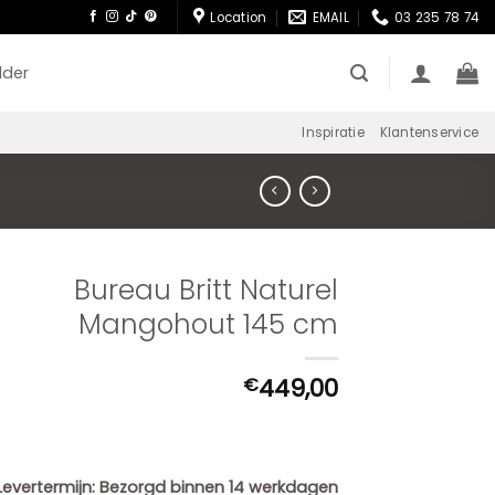
Location
EMAIL
03 235 78 74
lder
Inspiratie
Klantenservice
Bureau Britt Naturel
Mangohout 145 cm
449,00
€
Levertermijn:
Bezorgd binnen 14 werkdagen