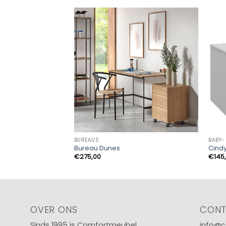
BUREAUS
BABY-
Bureau Dunes
Cind
€
275,00
€
145
OVER ONS
CON
Sinds 1995 is Comfortmeubel
info@c