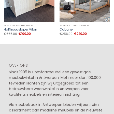
BABY- EN JEUGDKAMERS
BABY- EN JEUGDKAMERS
Halfhoogslaper Milan
Cabane
Oorspronkelijke
Huidige
Oorspronkelijke
Huidige
€
665,00
€
199,00
€
256,00
€
229,00
prijs
prijs
prijs
prijs
was:
is:
was:
is:
€665,00.
€199,00.
€256,00.
€229,00.
OVER ONS
Sinds 1995 is Comfortmeubel een gevestigde
meubelwinkel in
Antwerpen
. Met meer dan 100.000
tevreden klanten zijn wij uitgegroeid tot een
betrouwbare woonwinkel in Antwerpen voor
kwaliteitsmeubels en interieurinrichting.
Als meubelzaak in Antwerpen bieden wij een ruim
assortiment aan moderne meubels en de nieuwste