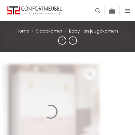
Skip
to
content
Home
/
Slaapkamer
/
Baby- en jeugdkamers