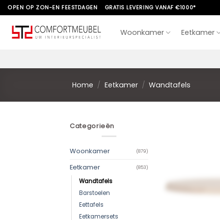
Skip
OPEN OP ZON-EN FEESTDAGEN
GRATIS LEVERING VANAF €1000*
to
content
Woonkamer
Eetkamer
Home
/
Eetkamer
/
Wandtafels
Categorieën
Woonkamer
(879)
Eetkamer
(853)
Wandtafels
Barstoelen
Eettafels
Eetkamersets