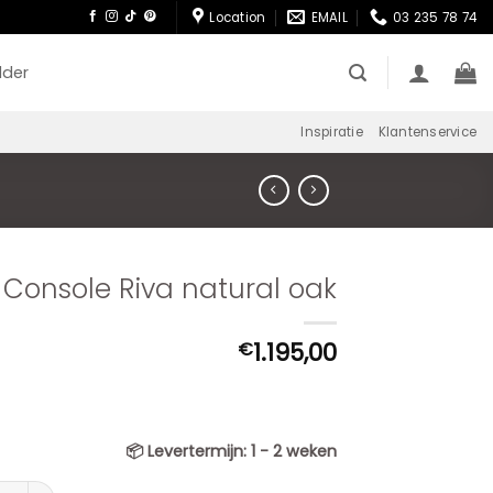
Location
EMAIL
03 235 78 74
lder
Inspiratie
Klantenservice
Console Riva natural oak
1.195,00
€
📦
Levertermijn:
1 - 2 weken
le Riva natural oak aantal