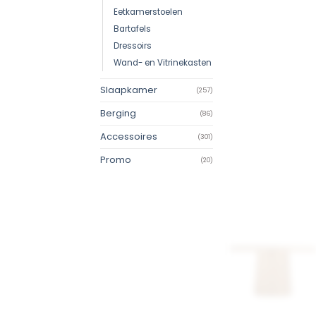
Eetkamerstoelen
Bartafels
Dressoirs
Wand- en Vitrinekasten
Slaapkamer
(257)
Berging
(86)
Accessoires
(301)
Promo
(20)