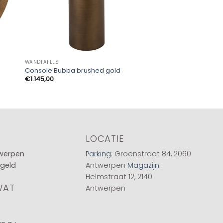
WANDTAFELS
WANDTAFELS
Console Bubba brushed gold
Console Sunny bur
€
1.145,00
€
659,00
LOCATIE
twerpen
Parking
: Groenstraat 84, 2060
 geld
Antwerpen
Magazijn
:
Helmstraat 12, 2140
WAT
Antwerpen