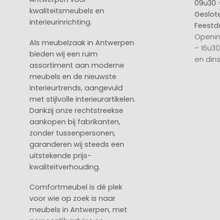
09u30 
kwaliteitsmeubels en
Geslot
interieurinrichting.
Feestd
Openin
Als meubelzaak in Antwerpen
– 16u3
bieden wij een ruim
en din
assortiment aan moderne
meubels en de nieuwste
interieurtrends, aangevuld
met stijlvolle interieurartikelen.
Dankzij onze rechtstreekse
aankopen bij fabrikanten,
zonder tussenpersonen,
garanderen wij steeds een
uitstekende prijs-
kwaliteitverhouding.
Comfortmeubel is dé plek
voor wie op zoek is naar
meubels in Antwerpen, met