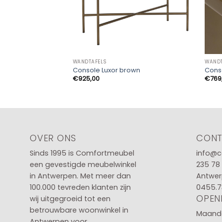
WANDTAFELS
WANDT
Console Luxor brown
Cons
€
925,00
€
769
OVER ONS
CON
Sinds 1995 is Comfortmeubel
info@c
een gevestigde meubelwinkel
235 78
in
Antwerpen
. Met meer dan
Antwer
100.000 tevreden klanten zijn
0455.7
OPEN
wij uitgegroeid tot een
betrouwbare woonwinkel in
Maanda
Antwerpen voor