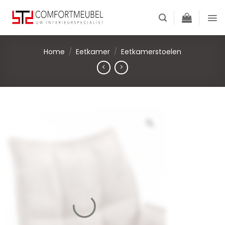
Skip
to
content
Home
/
Eetkamer
/
Eetkamerstoelen