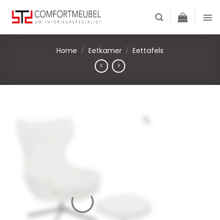
Skip
to
content
Home
/
Eetkamer
/
Eettafels