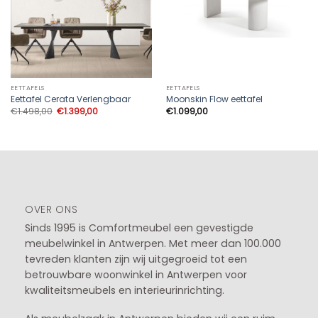
EETTAFELS
EETTAFELS
Eettafel Cerata Verlengbaar
Moonskin Flow eettafel
Oorspronkelijke
Huidige
€
1.498,00
€
1.399,00
€
1.099,00
prijs
prijs
was:
is:
€1.498,00.
€1.399,00.
OVER ONS
Sinds 1995 is Comfortmeubel een gevestigde
meubelwinkel in
Antwerpen
. Met meer dan 100.000
tevreden klanten zijn wij uitgegroeid tot een
betrouwbare woonwinkel in Antwerpen voor
kwaliteitsmeubels en interieurinrichting.