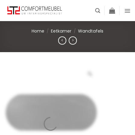
Skip
to
content
Home
/
Eetkamer
/
Wandtafels