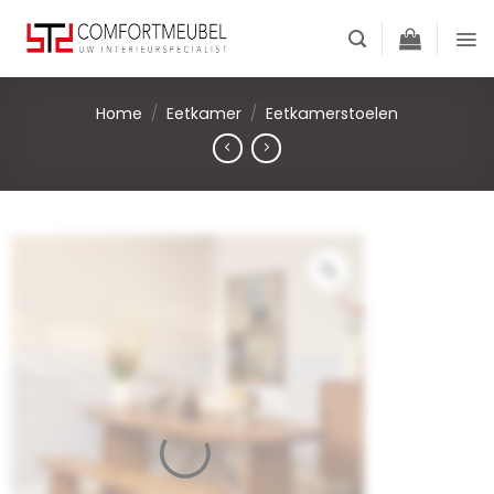
Skip
to
content
Home
/
Eetkamer
/
Eetkamerstoelen