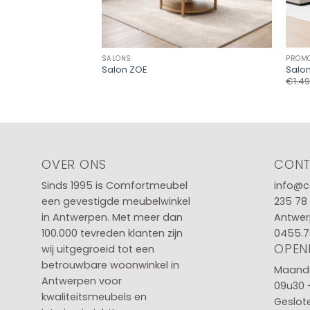
SALONS
PROM
Salon ZOE
Salon
€
1.4
OVER ONS
CON
Sinds 1995 is Comfortmeubel
info@c
een gevestigde meubelwinkel
235 78
in
Antwerpen
. Met meer dan
Antwer
100.000 tevreden klanten zijn
0455.7
OPEN
wij uitgegroeid tot een
betrouwbare woonwinkel in
Maanda
Antwerpen voor
09u30 
kwaliteitsmeubels en
Geslot