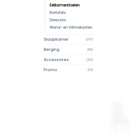
Eetkamerstoelen
Bartafels
Dressoirs
Wand- en Vitrinekasten
Slaapkamer
(257)
Berging
(86)
Accessoires
(301)
Promo
(20)