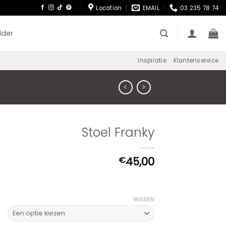
Location
EMAIL
03 235 78 74
lder
Inspiratie
Klantenservice
Stoel Franky
45,00
€
WISSEN