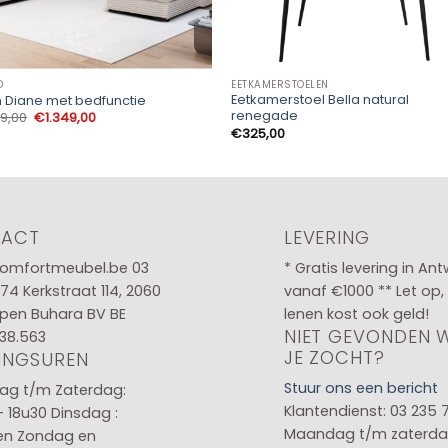
O
EETKAMERSTOELEN
Eetkamerstoel Bella natural
 Diane met bedfunctie
renegade
Oorspronkelijke
Huidige
99,00
€
1.349,00
prijs
prijs
€
325,00
was:
is:
€1.499,00.
€1.349,00.
TACT
LEVERING
omfortmeubel.be
03
* Gratis levering in An
 74
Kerkstraat 114, 2060
vanaf €1000 ** Let op,
pen Buhara BV BE
lenen kost ook geld!
NIET GEVONDEN 
38.563
JE ZOCHT?
INGSUREN
Stuur ons een bericht
g t/m Zaterdag:
Klantendienst: 03 235 
- 18u30
Dinsdag :
Maandag t/m zaterda
en
Zondag en