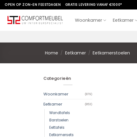
Skip
OPEN OP ZON-EN FEESTDAGEN
GRATIS LEVERING VANAF €1000*
to
content
Woonkamer
Eetkamer
Home
/
Eetkamer
/
Eetkamerstoelen
Categorieën
Woonkamer
(879)
Eetkamer
(853)
Wandtafels
Barstoelen
Eettafels
Eetkamersets