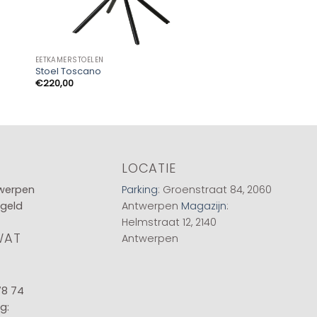
EETKAMERSTOELEN
SALONS
Stoel Toscano
Salon EVE
€
220,00
LOCATIE
twerpen
Parking
: Groenstraat 84, 2060
 geld
Antwerpen
Magazijn
:
Helmstraat 12, 2140
WAT
Antwerpen
78 74
g: