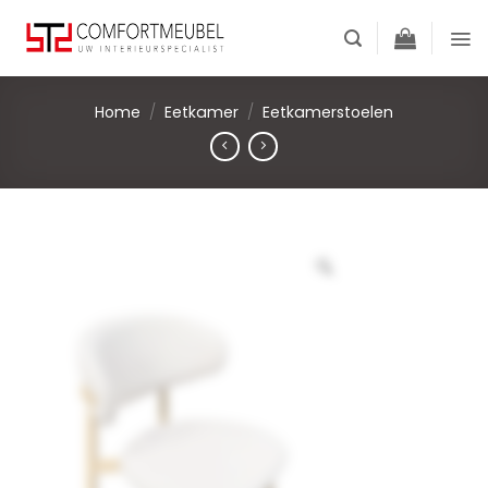
Skip
to
content
Home
/
Eetkamer
/
Eetkamerstoelen