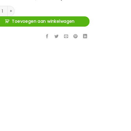
merstoel Cooper white chenille aantal
Toevoegen aan winkelwagen