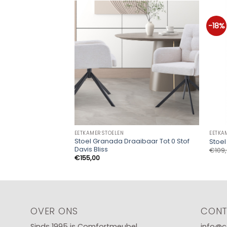
-18%
EETKAMERSTOELEN
EETKA
Stoel Granada Draaibaar Tot 0 Stof
Stoel
Davis Bliss
€
109
€
155,00
OVER ONS
CON
Sinds 1995 is Comfortmeubel
info@c