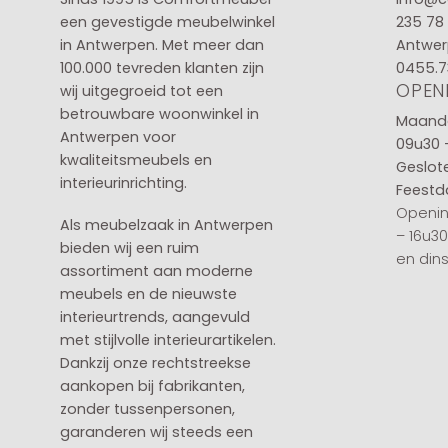
een gevestigde meubelwinkel
235 78
in
Antwerpen
. Met meer dan
Antwer
100.000 tevreden klanten zijn
0455.7
OPEN
wij uitgegroeid tot een
betrouwbare woonwinkel in
Maanda
Antwerpen voor
09u30 
kwaliteitsmeubels en
Geslot
interieurinrichting.
Feestd
Openin
Als meubelzaak in Antwerpen
– 16u3
bieden wij een ruim
en din
assortiment aan moderne
meubels en de nieuwste
interieurtrends, aangevuld
met stijlvolle interieurartikelen.
Dankzij onze rechtstreekse
aankopen bij fabrikanten,
zonder tussenpersonen,
garanderen wij steeds een