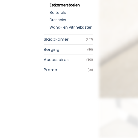
Eetkamerstoelen
Bartafels
Dressoirs
Wand- en Vitrinekasten
Slaapkamer
(257)
Berging
(86)
Accessoires
(301)
Promo
(20)