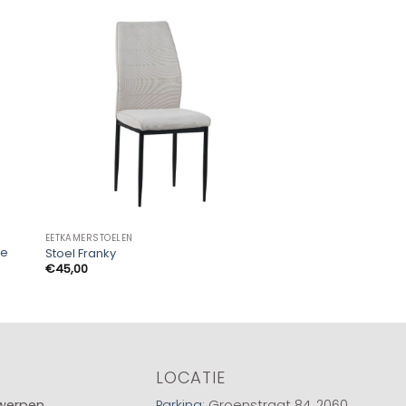
EETKAMERSTOELEN
EETKAMERSTOELEN
te
Stoel Franky
Stoel Toscano
€
45,00
€
220,00
LOCATIE
twerpen
Parking
: Groenstraat 84, 2060