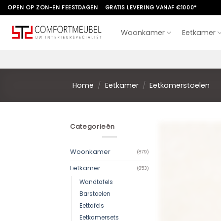
Skip
OPEN OP ZON-EN FEESTDAGEN
GRATIS LEVERING VANAF €1000*
to
content
Woonkamer
Eetkamer
Home
/
Eetkamer
/
Eetkamerstoelen
Categorieën
Woonkamer
(879)
Eetkamer
(853)
Wandtafels
Barstoelen
Eettafels
Eetkamersets