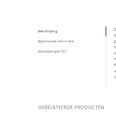
D
Beschrijving
e
p
Bijkomende informatie
r
Beoordelingen (0)
d
v
GERELATEERDE PRODUCTEN