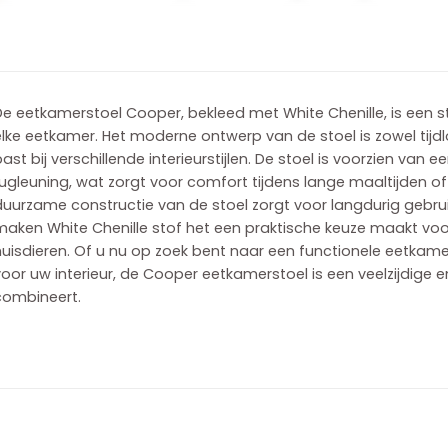
e eetkamerstoel Cooper, bekleed met White Chenille, is een st
lke eetkamer. Het moderne ontwerp van de stoel is zowel tijdl
ast bij verschillende interieurstijlen. De stoel is voorzien van 
ugleuning, wat zorgt voor comfort tijdens lange maaltijden of
uurzame constructie van de stoel zorgt voor langdurig gebruik
maken White Chenille stof het een praktische keuze maakt voo
huisdieren. Of u nu op zoek bent naar een functionele eetkam
oor uw interieur, de Cooper eetkamerstoel is een veelzijdige e
combineert.