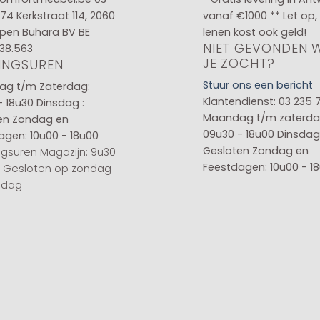
 74
Kerkstraat 114, 2060
vanaf €1000 ** Let op,
pen Buhara BV BE
lenen kost ook geld!
NIET GEVONDEN 
38.563
JE ZOCHT?
INGSUREN
Stuur ons een bericht
g t/m Zaterdag:
Klantendienst: 03 235 
- 18u30
Dinsdag :
Maandag t/m zaterda
en
Zondag en
09u30 - 18u00
Dinsdag 
agen: 10u00 - 18u00
Gesloten
Zondag en
gsuren Magazijn: 9u30
Feestdagen: 10u00 - 1
0 Gesloten op zondag
sdag