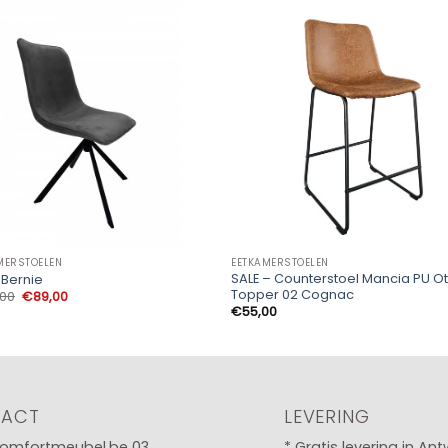
MERSTOELEN
EETKAMERSTOELEN
SALE – Counterstoel Mancia PU O
 Bernie
Topper 02 Cognac
Oorspronkelijke
Huidige
,00
€
89,00
prijs
prijs
€
55,00
was:
is:
€109,00.
€89,00.
TACT
LEVERING
omfortmeubel.be
03
* Gratis levering in An