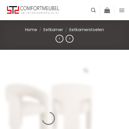
Skip
to
content
Home
/
Eetkamer
/
Eetkamerstoelen