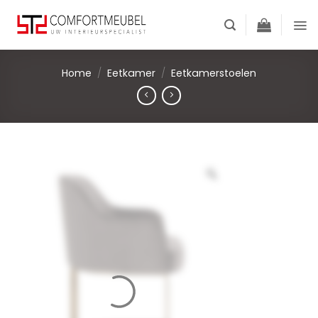
Skip
to
content
Home
/
Eetkamer
/
Eetkamerstoelen