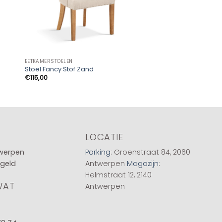
EETKAMERSTOELEN
EETKAMERSTOELEN
Stoel Fancy Stof Zand
Sale – Stoel Lucie B
€
115,00
€
75,00
LOCATIE
twerpen
Parking
: Groenstraat 84, 2060
 geld
Antwerpen
Magazijn
:
Helmstraat 12, 2140
WAT
Antwerpen