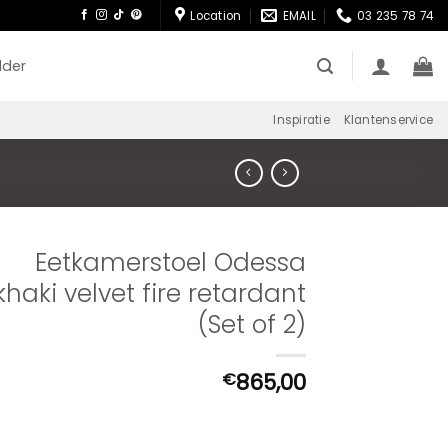
Location
EMAIL
03 235 78 74
lder
Inspiratie
Klantenservice
Eetkamerstoel Odessa
khaki velvet fire retardant
(Set of 2)
865,00
€