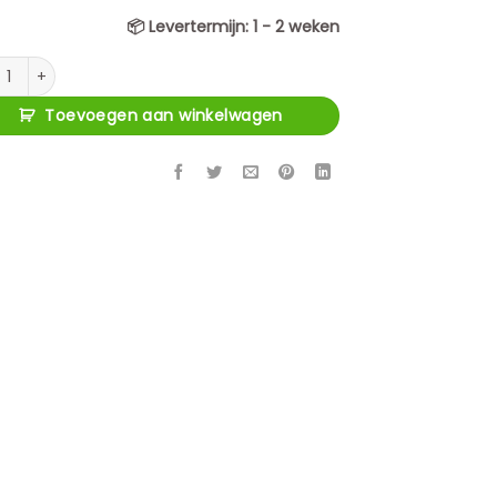
📦
Levertermijn:
1 - 2 weken
merstoel Odessa khaki velvet fire retardant (Set of 2) aantal
Toevoegen aan winkelwagen