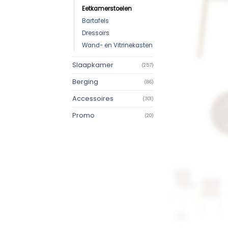
Eetkamerstoelen
Bartafels
Dressoirs
Wand- en Vitrinekasten
Slaapkamer
(257)
Berging
(86)
Accessoires
(301)
Promo
(20)