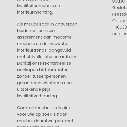
09u30 
kwaliteitsmeubels en
Geslot
interieurinrichting.
Feestd
Openin
Als meubelzaak in Antwerpen
– 16u3
bieden wij een ruim
en din
assortiment aan moderne
meubels en de nieuwste
interieurtrends, aangevuld
met stijlvolle interieurartikelen.
Dankzij onze rechtstreekse
aankopen bij fabrikanten,
zonder tussenpersonen,
garanderen wij steeds een
uitstekende prijs-
kwaliteitverhouding.
Comfortmeubel is dé plek
voor wie op zoek is naar
meubels in Antwerpen, met