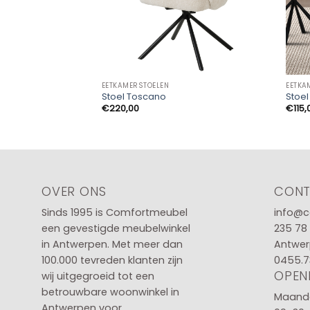
EETKAMERSTOELEN
EETKA
Stoel Toscano
Stoel
€
220,00
€
115,
OVER ONS
CON
Sinds 1995 is Comfortmeubel
info@c
een gevestigde meubelwinkel
235 78
in
Antwerpen
. Met meer dan
Antwer
100.000 tevreden klanten zijn
0455.7
OPEN
wij uitgegroeid tot een
betrouwbare woonwinkel in
Maanda
Antwerpen voor