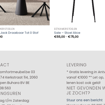
MERSTOELEN
EETKAMERSTOELEN
 Jack Draaibaar Tot 0 Stof
Sale – Stoel Alice
Prijsklasse:
00
€
55,00
-
€
75,00
€55,00
tot
€75,00
TACT
LEVERING
omfortmeubel.be
03
* Gratis levering in An
 74
Kerkstraat 114, 2060
vanaf €1000 ** Let op,
pen Buhara BV BE
lenen kost ook geld!
NIET GEVONDEN 
38.563
JE ZOCHT?
INGSUREN
Stuur ons een bericht
g t/m Zaterdag: