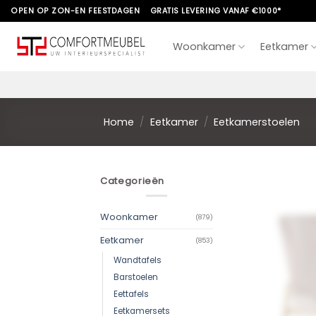
Skip
OPEN OP ZON-EN FEESTDAGEN
GRATIS LEVERING VANAF €1000*
to
content
Woonkamer
Eetkamer
Home
/
Eetkamer
/
Eetkamerstoelen
Categorieën
Woonkamer
(879)
Eetkamer
(853)
Wandtafels
Barstoelen
Eettafels
Eetkamersets