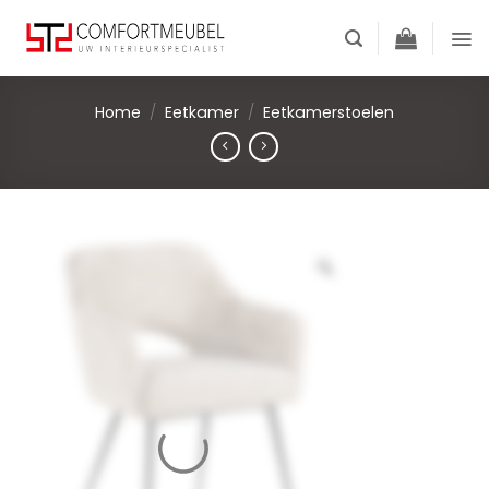
Skip
to
content
Home
/
Eetkamer
/
Eetkamerstoelen