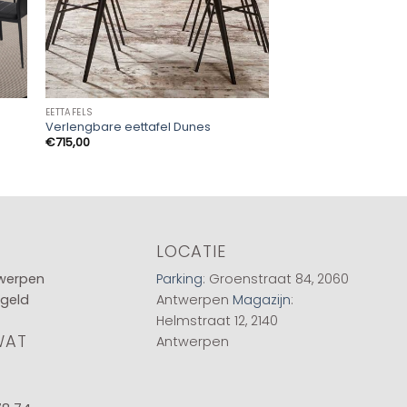
EETTAFELS
EETTAFELS
Verlengbare eettafel Dunes
Eettafel Tenerife
€
715,00
€
1.099,00
LOCATIE
twerpen
Parking
: Groenstraat 84, 2060
 geld
Antwerpen
Magazijn
:
Helmstraat 12, 2140
WAT
Antwerpen