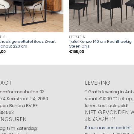
FELS
EETTAFELS
hoekige eettafel Boaz Zwart
Tafel Kenzo 140 cm Rechthoekig
ohout 220 cm
Steen Grijs
,00
€
155,00
TACT
LEVERING
omfortmeubel.be
03
* Gratis levering in An
 74
Kerkstraat 114, 2060
vanaf €1000 ** Let op,
pen Buhara BV BE
lenen kost ook geld!
NIET GEVONDEN 
38.563
JE ZOCHT?
INGSUREN
Stuur ons een bericht
g t/m Zaterdag: