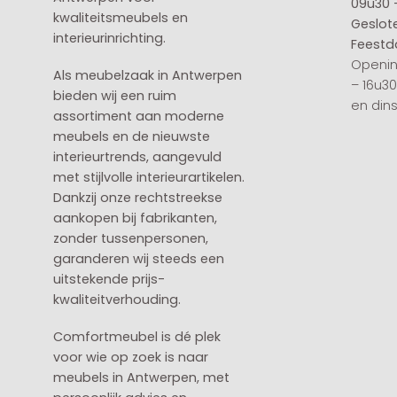
09u30 
kwaliteitsmeubels en
Geslot
interieurinrichting.
Feestd
Openin
Als meubelzaak in Antwerpen
– 16u3
bieden wij een ruim
en din
assortiment aan moderne
meubels en de nieuwste
interieurtrends, aangevuld
met stijlvolle interieurartikelen.
Dankzij onze rechtstreekse
aankopen bij fabrikanten,
zonder tussenpersonen,
garanderen wij steeds een
uitstekende prijs-
kwaliteitverhouding.
Comfortmeubel is dé plek
voor wie op zoek is naar
meubels in Antwerpen, met