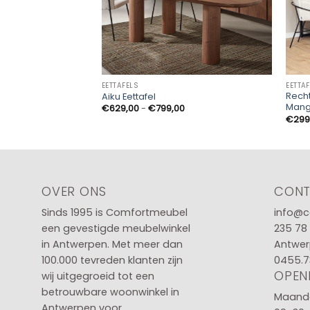
EETTAFELS
EETTA
Recht
Aiku Eettafel
Mang
Prijsklasse:
€
629,00
-
€
799,00
€629,00
€
299
tot
€799,00
OVER ONS
CON
Sinds 1995 is Comfortmeubel
info@c
een gevestigde meubelwinkel
235 78
in
Antwerpen
. Met meer dan
Antwer
100.000 tevreden klanten zijn
0455.7
OPEN
wij uitgegroeid tot een
betrouwbare woonwinkel in
Maanda
Antwerpen voor