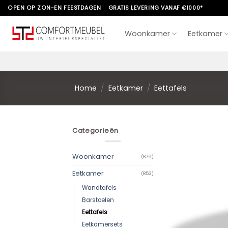
Skip
OPEN OP ZON-EN FEESTDAGEN
GRATIS LEVERING VANAF €1000*
to
content
Woonkamer
Eetkamer
Home
/
Eetkamer
/
Eettafels
Categorieën
Woonkamer
(879)
Eetkamer
(853)
Wandtafels
Barstoelen
Eettafels
Eetkamersets