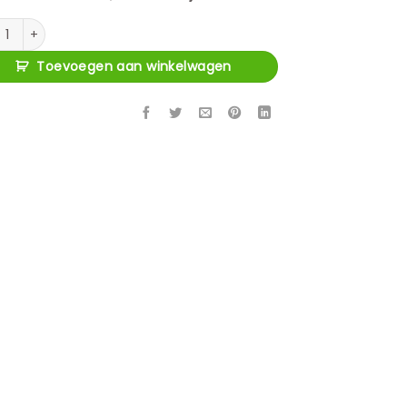
fel Rayford black oval 230 aantal
Toevoegen aan winkelwagen