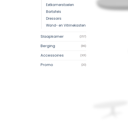
Eetkamerstoelen
Bartafels
Dressoirs
Wand- en Vitrinekasten
Slaapkamer
(257)
Berging
(86)
Accessoires
(301)
Promo
(20)