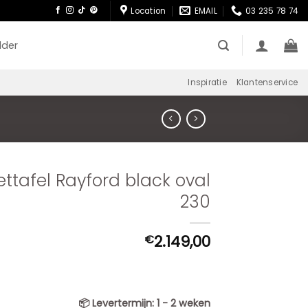
Location
EMAIL
03 235 78 74
lder
Inspiratie
Klantenservice
ettafel Rayford black oval
230
2.149,00
€
📦
Levertermijn:
1 - 2 weken