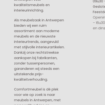
09u30 
kwaliteitsmeubels en
Geslot
interieurinrichting.
Feestd
Openin
Als meubelzaak in Antwerpen
– 16u3
bieden wij een ruim
en din
assortiment aan moderne
meubels en de nieuwste
interieurtrends, aangevuld
met stijlvolle interieurartikelen.
Dankzij onze rechtstreekse
aankopen bij fabrikanten,
zonder tussenpersonen,
garanderen wij steeds een
uitstekende prijs-
kwaliteitverhouding.
Comfortmeubel is dé plek
voor wie op zoek is naar
meubels in Antwerpen, met