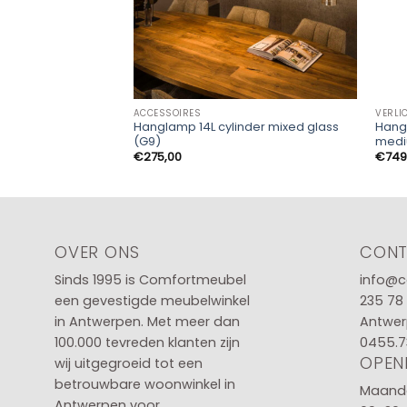
ACCESSOIRES
VERLI
Hanglamp 14L cylinder mixed glass
Hang
(G9)
med
€
275,00
€
749
OVER ONS
CON
Sinds 1995 is Comfortmeubel
info@c
een gevestigde meubelwinkel
235 78
in
Antwerpen
. Met meer dan
Antwer
100.000 tevreden klanten zijn
0455.7
OPEN
wij uitgegroeid tot een
betrouwbare woonwinkel in
Maanda
Antwerpen voor