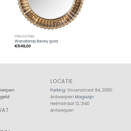
VERLICHTING
VERLICHTING
Wandlamp Becky gold
Wandlamp Brigh go
€
549,00
€
195,00
LOCATIE
twerpen
Parking
: Groenstraat 84, 2060
 geld
Antwerpen
Magazijn
:
Helmstraat 12, 2140
WAT
Antwerpen