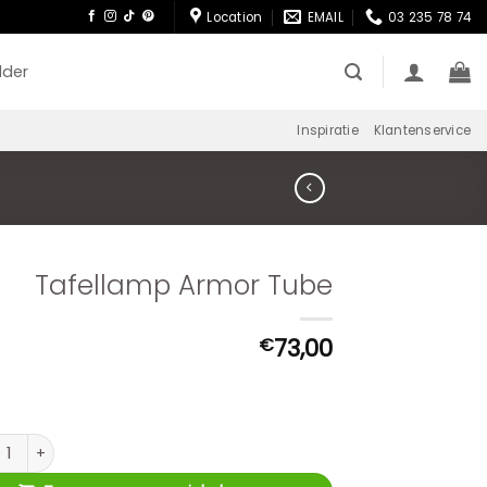
Location
EMAIL
03 235 78 74
lder
Inspiratie
Klantenservice
Tafellamp Armor Tube
73,00
€
llamp Armor Tube aantal