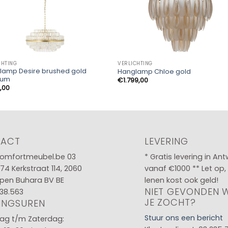
CHTING
VERLICHTING
lamp Desire brushed gold
Hanglamp Chloe gold
ium
€
1.799,00
,00
TACT
LEVERING
omfortmeubel.be
03
* Gratis levering in An
 74
Kerkstraat 114, 2060
vanaf €1000 ** Let op,
pen Buhara BV BE
lenen kost ook geld!
NIET GEVONDEN 
38.563
JE ZOCHT?
INGSUREN
Stuur ons een bericht
g t/m Zaterdag: