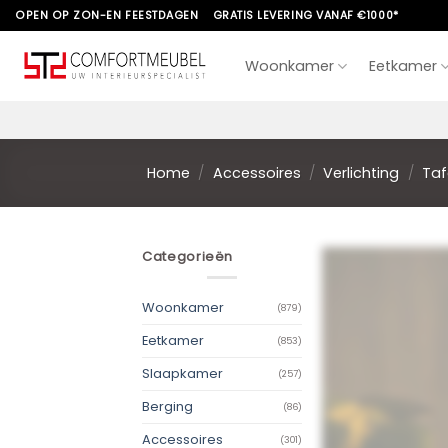
Skip
OPEN OP ZON-EN FEESTDAGEN
GRATIS LEVERING VANAF €1000*
to
content
Woonkamer
Eetkamer
Home
/
Accessoires
/
Verlichting
/
Taf
Categorieën
Woonkamer
(879)
Eetkamer
(853)
Slaapkamer
(257)
Berging
(86)
Accessoires
(301)