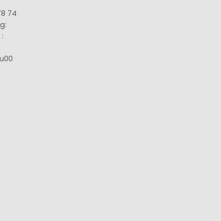
78 74
g:
:
8u00