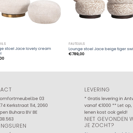
UILS
FAUTEUILS
e stoel Jace lovely cream
Lounge stoel Jace beige tiger sw
l
€
789,00
,00
TACT
LEVERING
omfortmeubel.be
03
* Gratis levering in An
 74
Kerkstraat 114, 2060
vanaf €1000 ** Let op,
pen Buhara BV BE
lenen kost ook geld!
NIET GEVONDEN 
38.563
JE ZOCHT?
INGSUREN