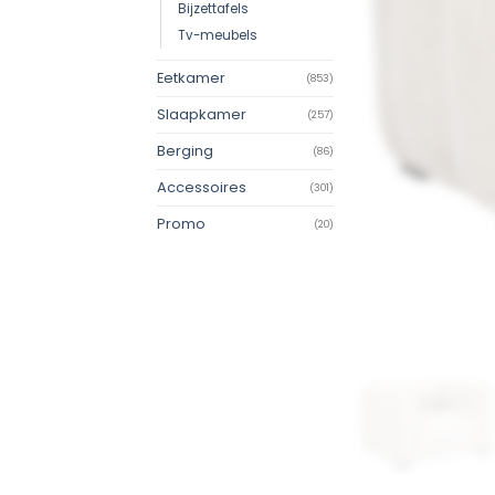
Bijzettafels
Tv-meubels
Eetkamer
(853)
Slaapkamer
(257)
Berging
(86)
Accessoires
(301)
Promo
(20)