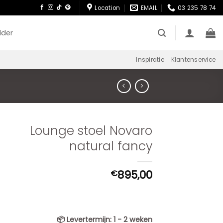
Location
EMAIL
03 235 78 74
lder
Inspiratie
Klantenservice
Lounge stoel Novaro
natural fancy
895,00
€
📦
Levertermijn:
1 - 2 weken