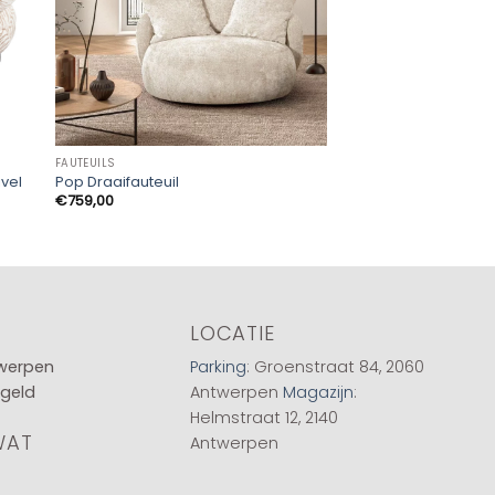
FAUTEUILS
FAUTEUILS
Lounge stoel Jackie
ivel
Pop Draaifauteuil
swivel kids
€
759,00
€
349,00
LOCATIE
twerpen
Parking
: Groenstraat 84, 2060
 geld
Antwerpen
Magazijn
:
Helmstraat 12, 2140
WAT
Antwerpen