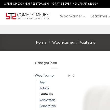
Skip
OPEN OP ZON-EN FEESTDAGEN
GRATIS LEVERING VANAF €1000*
to
content
Woonkamer
Eetkamer
Home
/
Woonkamer
/
Fauteuils
Categorieën
Woonkamer
(879)
Poef
Salons
Fauteuils
Relaxzetels
Salontafels