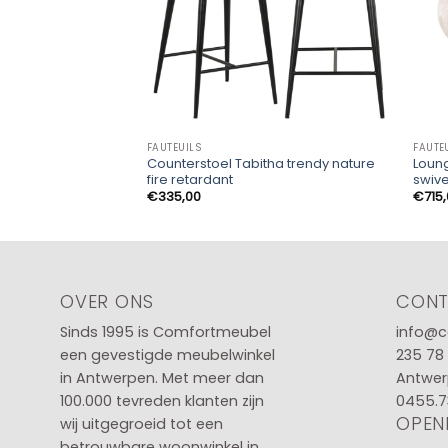
FAUTEUILS
FAUTE
Counterstoel Tabitha trendy nature
Loung
fire retardant
swive
€
335,00
€
715
OVER ONS
CON
Sinds 1995 is Comfortmeubel
info@c
een gevestigde meubelwinkel
235 78
in
Antwerpen
. Met meer dan
Antwer
100.000 tevreden klanten zijn
0455.7
OPEN
wij uitgegroeid tot een
betrouwbare woonwinkel in