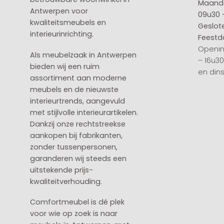
Maanda
Antwerpen voor
09u30 
kwaliteitsmeubels en
Geslot
interieurinrichting.
Feestd
Openin
Als meubelzaak in Antwerpen
– 16u3
bieden wij een ruim
en din
assortiment aan moderne
meubels en de nieuwste
interieurtrends, aangevuld
met stijlvolle interieurartikelen.
Dankzij onze rechtstreekse
aankopen bij fabrikanten,
zonder tussenpersonen,
garanderen wij steeds een
uitstekende prijs-
kwaliteitverhouding.
Comfortmeubel is dé plek
voor wie op zoek is naar