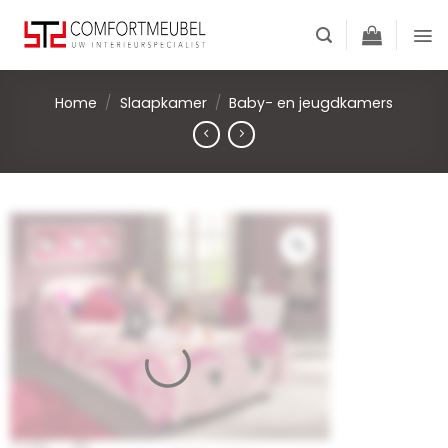
Skip
to
content
Home
/
Slaapkamer
/
Baby- en jeugdkamers