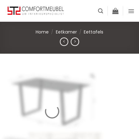
Skip
to
content
Home
/
Eetkamer
/
Eettafels