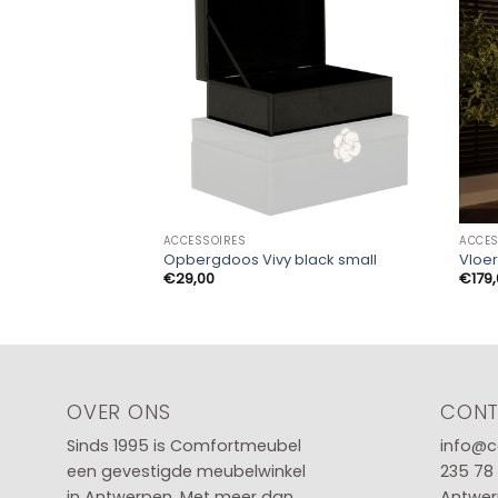
ACCESSOIRES
ACCES
Opbergdoos Vivy black small
Vloer
€
29,00
€
179
OVER ONS
CON
Sinds 1995 is Comfortmeubel
info@c
een gevestigde meubelwinkel
235 78
in
Antwerpen
. Met meer dan
Antwer