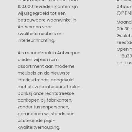
100.000 tevreden klanten zijn
0455.7
OPEN
wij uitgegroeid tot een
betrouwbare woonwinkel in
Maanda
Antwerpen voor
09u30 
kwaliteitsmeubels en
Geslot
interieurinrichting.
Feestd
Openin
Als meubelzaak in Antwerpen
– 16u3
bieden wij een ruim
en din
assortiment aan moderne
meubels en de nieuwste
interieurtrends, aangevuld
met stijlvolle interieurartikelen.
Dankzij onze rechtstreekse
aankopen bij fabrikanten,
zonder tussenpersonen,
garanderen wij steeds een
uitstekende prijs-
kwaliteitverhouding.