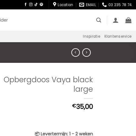
Location
EMAIL
03 235 78 74
lder
Inspiratie
Klantenservice
Opbergdoos Vaya black
large
35,00
€
📦
Levertermijn:
1 - 2 weken