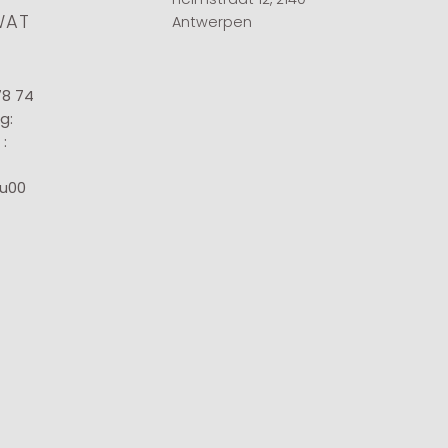
WAT
Antwerpen
78 74
g:
:
8u00