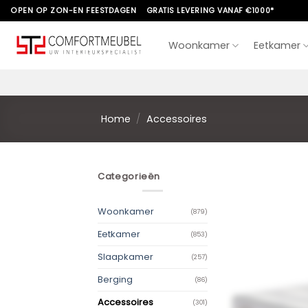
Skip
OPEN OP ZON-EN FEESTDAGEN
GRATIS LEVERING VANAF €1000*
to
content
Woonkamer
Eetkamer
Home
/
Accessoires
Categorieën
Woonkamer
(879)
Eetkamer
(853)
Slaapkamer
(257)
Berging
(86)
Accessoires
(301)