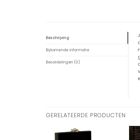
J
Beschrijving
m
Bijkomende informatie
g
Beoordelingen (0)
o
v
e
GERELATEERDE PRODUCTEN