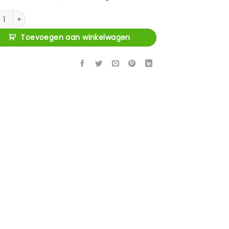
rgdoos Vaya black large aantal
Toevoegen aan winkelwagen