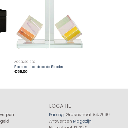
ACCESSOIRES
ACCESSOIRES
Pom Rabbit Fur Sier
Boekenstandaards Blocks
(Taupe/Rose)
€
59,00
€
14,99
LOCATIE
twerpen
Parking
: Groenstraat 84, 2060
 geld
Antwerpen
Magazijn
:
Helmstraat 12, 2140