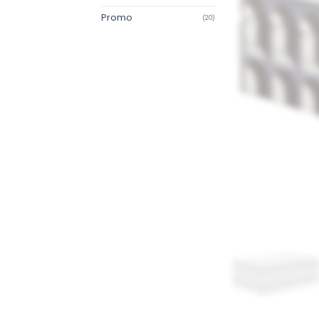
Promo
(20)