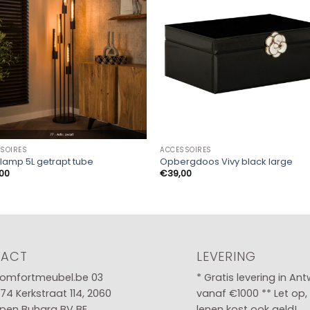
SOIRES
ACCESSOIRES
lamp 5L getrapt tube
Opbergdoos Vivy black large
,00
€
39,00
TACT
LEVERING
omfortmeubel.be
03
* Gratis levering in An
 74
Kerkstraat 114, 2060
vanaf €1000 ** Let op,
pen Buhara BV BE
lenen kost ook geld!