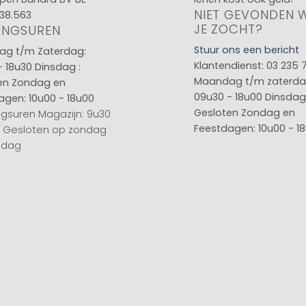
NIET GEVONDEN 
38.563
JE ZOCHT?
INGSUREN
Stuur ons een bericht
g t/m Zaterdag:
Klantendienst: 03 235 
- 18u30
Dinsdag :
Maandag t/m zaterda
en
Zondag en
09u30 - 18u00
Dinsdag 
agen: 10u00 - 18u00
Gesloten
Zondag en
gsuren Magazijn: 9u30
Feestdagen: 10u00 - 1
0 Gesloten op zondag
sdag