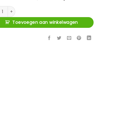
gdoos Vivy black small aantal
Toevoegen aan winkelwagen