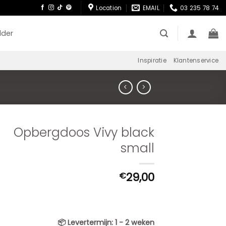
Location
EMAIL
03 235 78 74
lder
Inspiratie
Klantenservice
Opbergdoos Vivy black
small
29,00
€
📦
Levertermijn:
1 - 2 weken