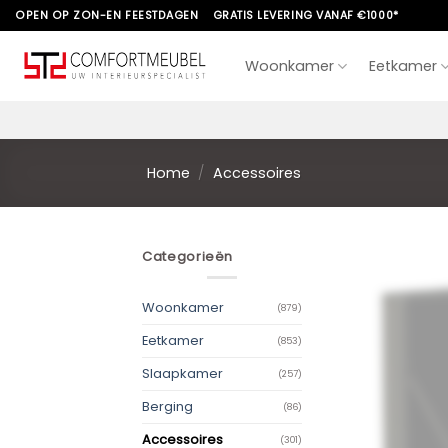
Skip
OPEN OP ZON-EN FEESTDAGEN
GRATIS LEVERING VANAF €1000*
to
content
Woonkamer
Eetkamer
Home
/
Accessoires
Categorieën
Woonkamer
(879)
Eetkamer
(853)
Slaapkamer
(257)
Berging
(86)
Accessoires
(301)