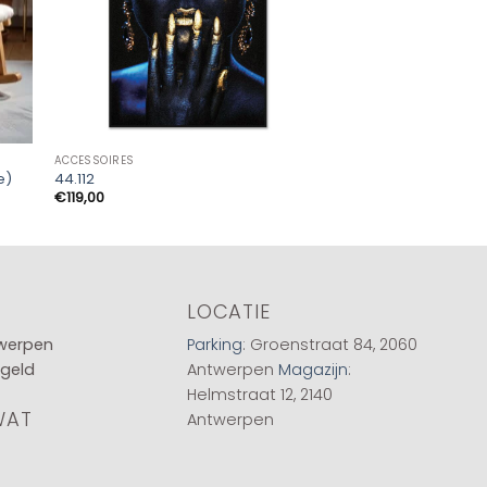
ACCESSOIRES
ACCESSOIRES
e)
44.112
Hanglamp 120 tube
€
119,00
€
119,00
LOCATIE
twerpen
Parking
: Groenstraat 84, 2060
 geld
Antwerpen
Magazijn
:
Helmstraat 12, 2140
WAT
Antwerpen