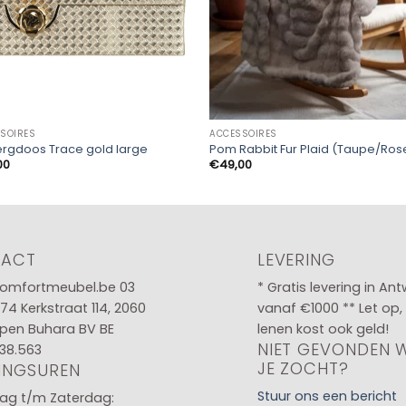
SOIRES
ACCESSOIRES
rgdoos Trace gold large
Pom Rabbit Fur Plaid (Taupe/Ros
00
€
49,00
TACT
LEVERING
omfortmeubel.be
03
* Gratis levering in An
 74
Kerkstraat 114, 2060
vanaf €1000 ** Let op,
pen Buhara BV BE
lenen kost ook geld!
NIET GEVONDEN 
38.563
JE ZOCHT?
INGSUREN
Stuur ons een bericht
g t/m Zaterdag: