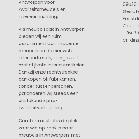
Antwerpen voor
09u30 
kwaliteitsmeubels en
Geslot
interieurinrichting.
Feestd
Openin
Als meubelzaak in Antwerpen
– 16u3
bieden wij een ruim
en din
assortiment aan moderne
meubels en de nieuwste
interieurtrends, aangevuld
met stijlvolle interieurartikelen.
Dankzij onze rechtstreekse
aankopen bij fabrikanten,
zonder tussenpersonen,
garanderen wij steeds een
uitstekende prijs-
kwaliteitverhouding.
Comfortmeubel is dé plek
voor wie op zoek is naar
meubels in Antwerpen, met