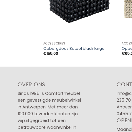
ACCESSOIRES
ACCES
Opbergdoos Batool black large
Opbe
€
155,00
€
65,
OVER ONS
CON
Sinds 1995 is Comfortmeubel
info@c
een gevestigde meubelwinkel
235 78
in
Antwerpen
. Met meer dan
Antwer
100.000 tevreden klanten zijn
0455.7
OPEN
wij uitgegroeid tot een
betrouwbare woonwinkel in
Maanda