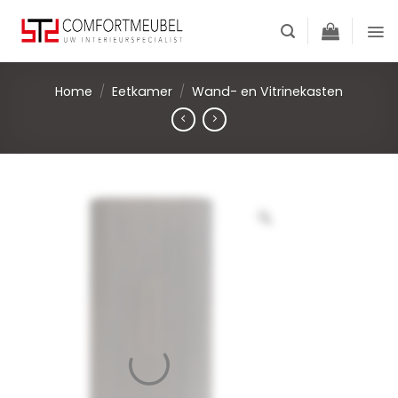
Skip
to
content
Home
/
Eetkamer
/
Wand- en Vitrinekasten