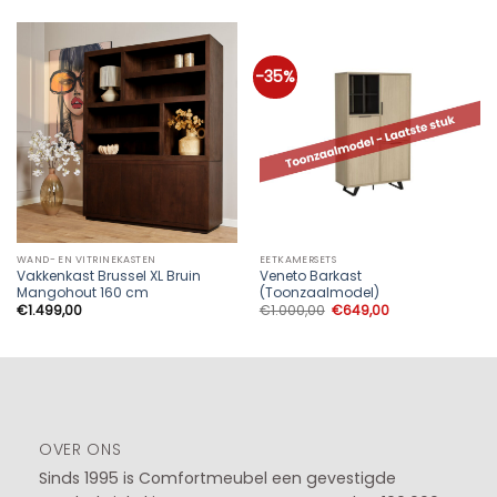
-35%
WAND- EN VITRINEKASTEN
EETKAMERSETS
Vakkenkast Brussel XL Bruin
Veneto Barkast
Mangohout 160 cm
(Toonzaalmodel)
Oorspronkelijke
Huidige
€
1.499,00
€
1.000,00
€
649,00
prijs
prijs
was:
is:
€1.000,00.
€649,00.
OVER ONS
Sinds 1995 is Comfortmeubel een gevestigde