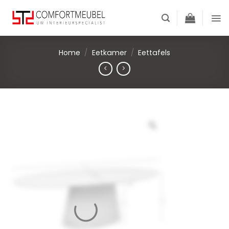
Skip
to
content
Home
/
Eetkamer
/
Eettafels