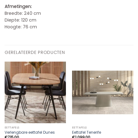
Afmetingen:
Breedte: 240 cm
Diepte: 120 cm
Hoogte: 76 cm
GERELATEERDE PRODUCTEN
EETTAFELS
EETTAFELS
Verlengbare eettafel Dunes
Eettafel Tenerife
€
715,00
€
1.099,00