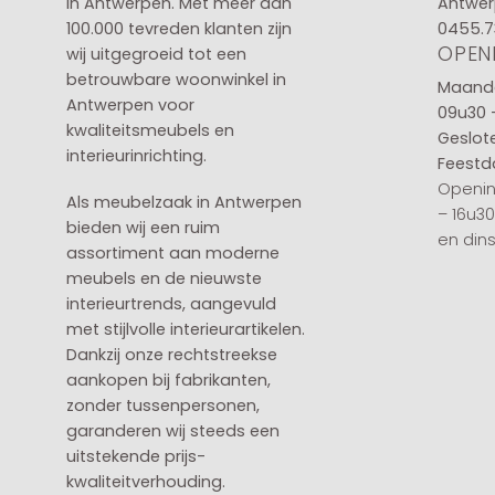
in
Antwerpen
. Met meer dan
Antwer
100.000 tevreden klanten zijn
0455.7
OPEN
wij uitgegroeid tot een
betrouwbare woonwinkel in
Maanda
Antwerpen voor
09u30 
kwaliteitsmeubels en
Geslot
interieurinrichting.
Feestd
Openin
Als meubelzaak in Antwerpen
– 16u3
bieden wij een ruim
en din
assortiment aan moderne
meubels en de nieuwste
interieurtrends, aangevuld
met stijlvolle interieurartikelen.
Dankzij onze rechtstreekse
aankopen bij fabrikanten,
zonder tussenpersonen,
garanderen wij steeds een
uitstekende prijs-
kwaliteitverhouding.