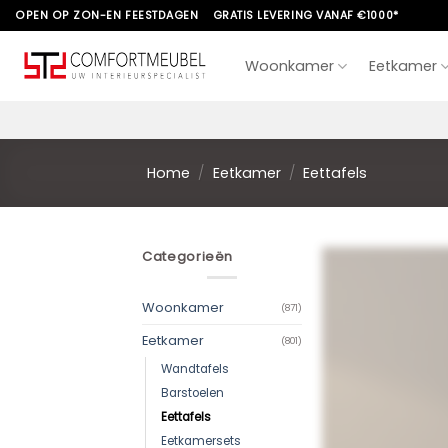
Skip
OPEN OP ZON-EN FEESTDAGEN
GRATIS LEVERING VANAF €1000*
to
content
Woonkamer
Eetkamer
Home
/
Eetkamer
/
Eettafels
Categorieën
Woonkamer
(871)
Eetkamer
(801)
Wandtafels
Barstoelen
Eettafels
Eetkamersets