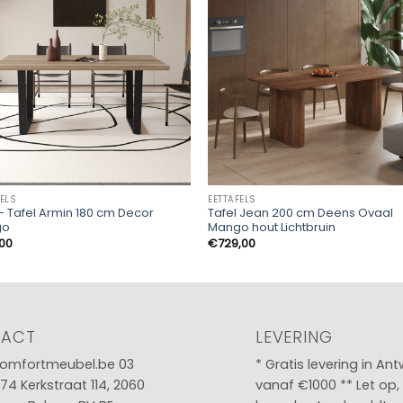
FELS
EETTAFELS
– Tafel Armin 180 cm Decor
Tafel Jean 200 cm Deens Ovaal
go
Mango hout Lichtbruin
,00
€
729,00
TACT
LEVERING
omfortmeubel.be
03
* Gratis levering in An
 74
Kerkstraat 114, 2060
vanaf €1000 ** Let op,