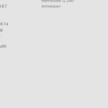
Helmstraat 12, 2140
WAT
Antwerpen
78 74
g:
:
8u00