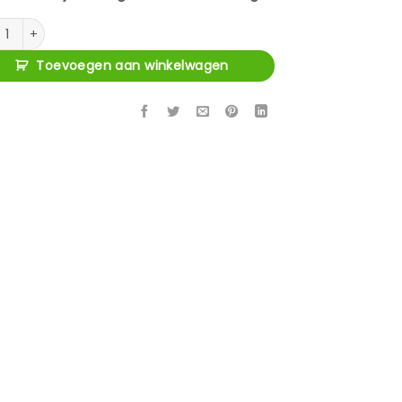
e eettafel Madison Zand Mangohout 110 cm aantal
Toevoegen aan winkelwagen