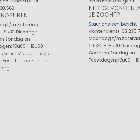
pen Buhara BV BE
lenen kost ook geld!
NIET GEVONDEN 
38.563
JE ZOCHT?
INGSUREN
Stuur ons een bericht
g t/m Zaterdag:
Klantendienst: 03 235 
- 18u30
Dinsdag :
Maandag t/m zaterda
en
Zondag en
09u30 - 18u00
Dinsdag 
agen: 10u00 - 18u00
Gesloten
Zondag en
gsuren Magazijn: 9u30
Feestdagen: 10u00 - 1
0 Gesloten op zondag
sdag