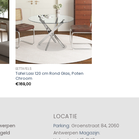
EETTAFELS
EETTAFELS
Tafel Lasi 120 cm Rond Glas, Poten
Tafel Lagos 220 Cm
Chroom
Pr
€
435,00
-
€
515,00
€
€
169,00
to
€5
LOCATIE
twerpen
Parking
: Groenstraat 84, 2060
 geld
Antwerpen
Magazijn
: