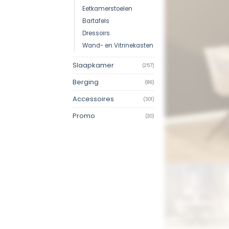
Eetkamerstoelen
Bartafels
Dressoirs
Wand- en Vitrinekasten
Slaapkamer
(257)
Berging
(86)
Accessoires
(301)
Promo
(20)