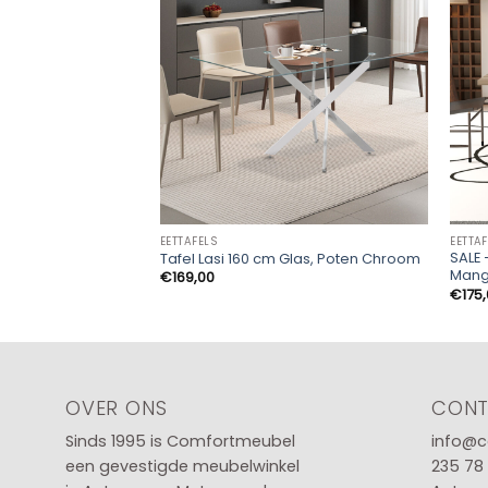
EETTAFELS
EETTA
SALE 
Tafel Lasi 160 cm Glas, Poten Chroom
Man
€
169,00
€
175
OVER ONS
CON
Sinds 1995 is Comfortmeubel
info@c
een gevestigde meubelwinkel
235 78