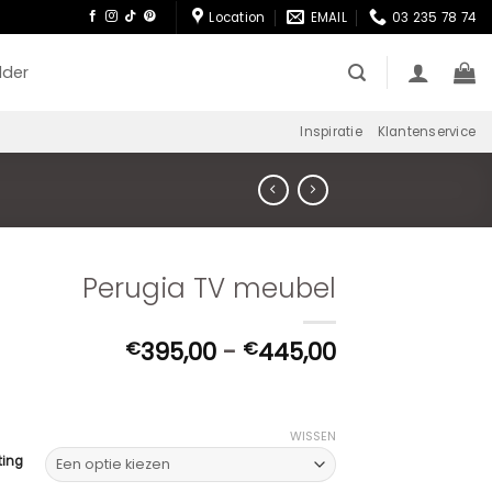
Location
EMAIL
03 235 78 74
lder
Inspiratie
Klantenservice
Perugia TV meubel
Prijsklasse:
395,00
-
445,00
€
€
€395,00
tot
€445,00
WISSEN
ting