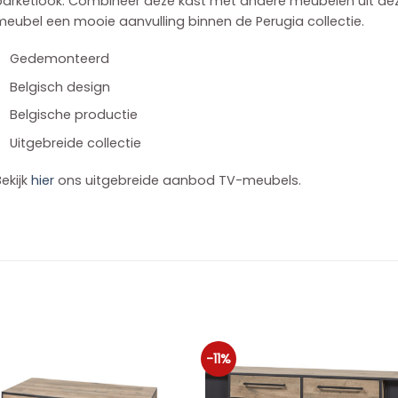
parketlook. Combineer deze kast met andere meubelen uit dez
eubel een mooie aanvulling binnen de Perugia collectie.
Gedemonteerd
Belgisch design
Belgische productie
Uitgebreide collectie
ekijk
hier
ons uitgebreide aanbod TV-meubels.
-11%