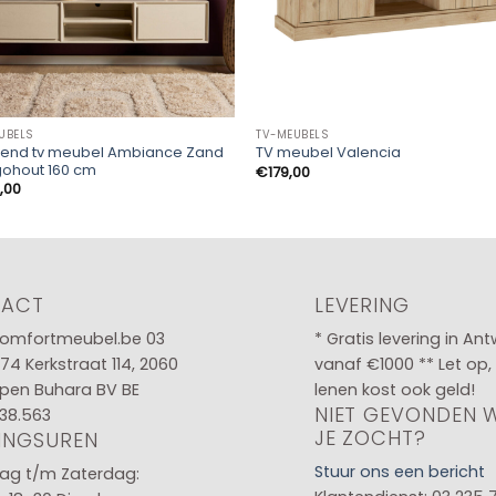
UBELS
TV-MEUBELS
end tv meubel Ambiance Zand
TV meubel Valencia
ohout 160 cm
€
179,00
,00
TACT
LEVERING
omfortmeubel.be
03
* Gratis levering in An
 74
Kerkstraat 114, 2060
vanaf €1000 ** Let op,
pen Buhara BV BE
lenen kost ook geld!
NIET GEVONDEN 
38.563
JE ZOCHT?
INGSUREN
Stuur ons een bericht
g t/m Zaterdag: