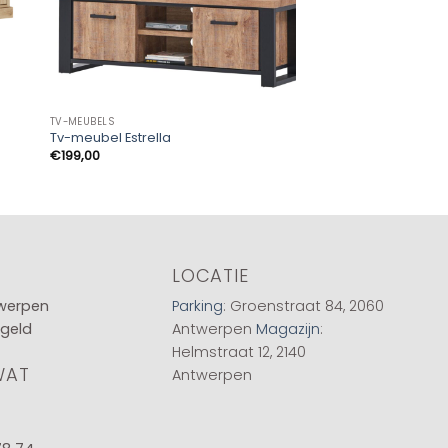
TV-MEUBELS
TV-MEUBELS
Tv-meubel Estrella
Tv-kast Lago
Oorspronke
Hu
€
199,00
€
748,00
€
599,00
prijs
pri
was:
is:
€748,00.
€5
LOCATIE
twerpen
Parking
: Groenstraat 84, 2060
 geld
Antwerpen
Magazijn
:
Helmstraat 12, 2140
WAT
Antwerpen