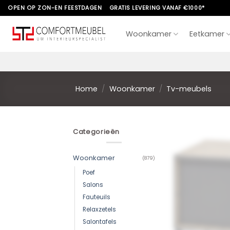
Skip
OPEN OP ZON-EN FEESTDAGEN
GRATIS LEVERING VANAF €1000*
to
content
Woonkamer
Eetkamer
Home
/
Woonkamer
/
Tv-meubels
Categorieën
Woonkamer
(879)
Poef
Salons
Fauteuils
Relaxzetels
Salontafels