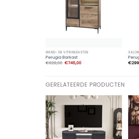
WAND- EN VITRINEKASTEN
SALON
Perugia Barkast
Perug
Oorspronkelijke
Huidige
€
828,00
€
745,00
€
299
prijs
prijs
was:
is:
€828,00.
€745,00.
GERELATEERDE PRODUCTEN