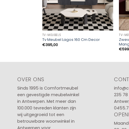
TV-MEUBELS
TV-ME
Zwev
Tv Meubel Lagos 160 Cm Decor
Mang
€
395,00
€
599
OVER ONS
CON
Sinds 1995 is Comfortmeubel
info@c
een gevestigde meubelwinkel
235 78
in
Antwerpen
. Met meer dan
Antwer
100.000 tevreden klanten zijn
0455.7
OPEN
wij uitgegroeid tot een
betrouwbare woonwinkel in
Maanda
Antwerpen voor