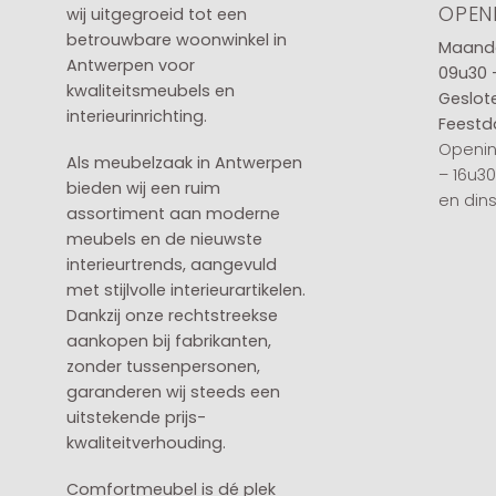
OPEN
wij uitgegroeid tot een
betrouwbare woonwinkel in
Maanda
Antwerpen voor
09u30 
kwaliteitsmeubels en
Geslot
interieurinrichting.
Feestd
Openin
Als meubelzaak in Antwerpen
– 16u3
bieden wij een ruim
en din
assortiment aan moderne
meubels en de nieuwste
interieurtrends, aangevuld
met stijlvolle interieurartikelen.
Dankzij onze rechtstreekse
aankopen bij fabrikanten,
zonder tussenpersonen,
garanderen wij steeds een
uitstekende prijs-
kwaliteitverhouding.
Comfortmeubel is dé plek