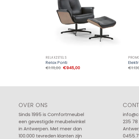
RELAXZETELS
PROM
Relax Ponti
Elektr
Oorspronkelijke
Huidige
€
1.111,00
€
945,00
€
1.13
prijs
prijs
was:
is:
€1.111,00.
€945,00.
OVER ONS
CON
Sinds 1995 is Comfortmeubel
info@c
een gevestigde meubelwinkel
235 78
in
Antwerpen
. Met meer dan
Antwer
100.000 tevreden klanten zijn
0455.7