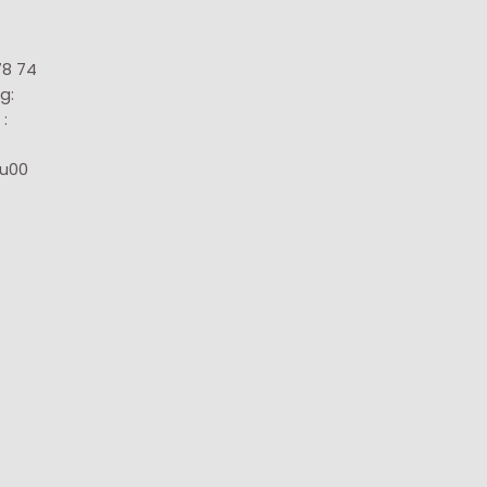
78 74
g:
:
8u00