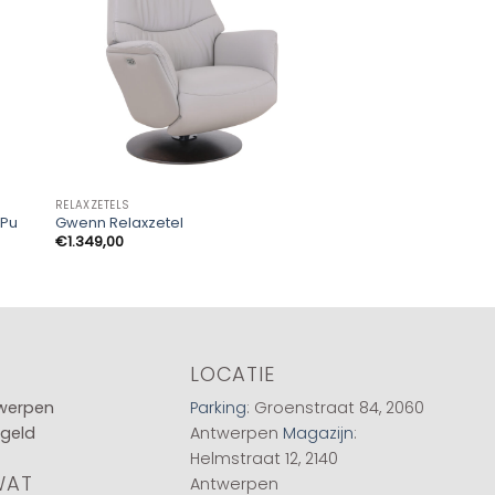
RELAXZETELS
RELAXZETELS
 Pu
Gwenn Relaxzetel
Relaxfauteuil Chill B
€
1.349,00
€
399,00
LOCATIE
twerpen
Parking
: Groenstraat 84, 2060
 geld
Antwerpen
Magazijn
:
Helmstraat 12, 2140
WAT
Antwerpen