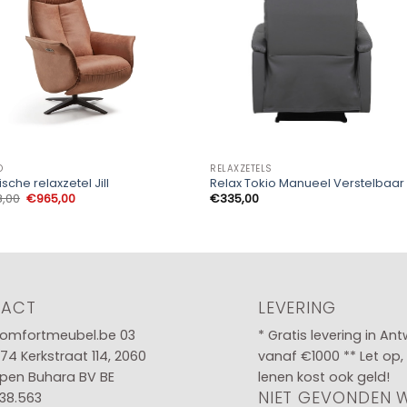
O
RELAXZETELS
ische relaxzetel Jill
Relax Tokio Manueel Verstelbaar
Oorspronkelijke
Huidige
8,00
€
965,00
€
335,00
prijs
prijs
was:
is:
€1.138,00.
€965,00.
TACT
LEVERING
omfortmeubel.be
03
* Gratis levering in An
 74
Kerkstraat 114, 2060
vanaf €1000 ** Let op,
pen Buhara BV BE
lenen kost ook geld!
NIET GEVONDEN 
38.563