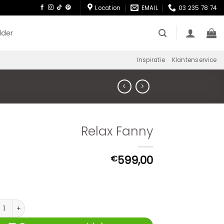
Location
EMAIL
03 235 78 74
lder
Inspiratie
Klantenservice
Relax Fanny
599,00
€
 Fanny aantal