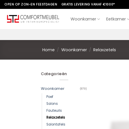
Skip
OPEN OP ZON-EN FEESTDAGEN
GRATIS LEVERING VANAF €1000*
to
content
Woonkamer
Eetkamer
Home
/
Woonkamer
/
Relaxzetels
Categorieën
Woonkamer
(879)
Poef
Salons
Fauteuils
Relaxzetels
Salontafels