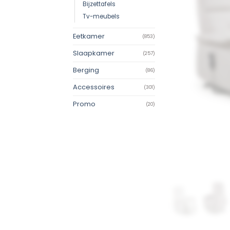
Bijzettafels
Tv-meubels
Eetkamer
(853)
Slaapkamer
(257)
Berging
(86)
Accessoires
(301)
Promo
(20)