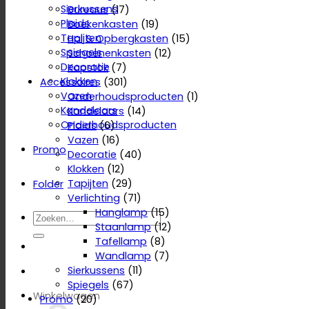
Sierkussens
Bureaus
(17)
Plaids
Boekenkasten
(19)
Tapijten
Hal & Opbergkasten
(15)
Spiegels
Schoenenkasten
(12)
Decoratie
Kapstok
(7)
Klokken
Accessoires
(301)
Vazen
Onderhoudsproducten
(1)
Kandelaars
Kandelaars
(14)
Onderhoudsproducten
Plaids
(6)
Vazen
(16)
Promo
Decoratie
(40)
Klokken
(12)
Tapijten
(29)
Folder
Verlichting
(71)
Hanglamp
(15)
Zoeken
Staanlamp
(12)
naar:
Tafellamp
(8)
Wandlamp
(7)
Sierkussens
(11)
Spiegels
(67)
Winkelwagen
Promo
(20)