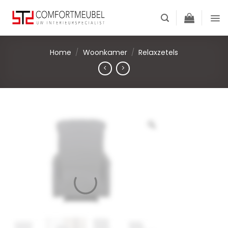
Skip
to
content
Home
/
Woonkamer
/
Relaxzetels