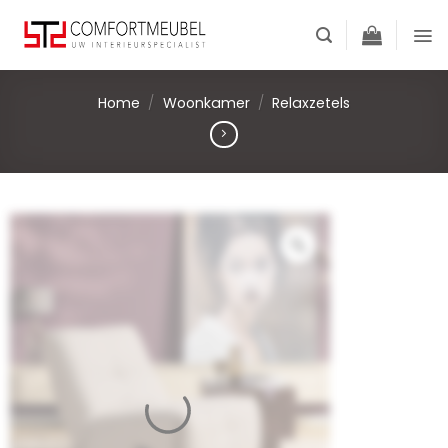
Skip
to
content
Home
/
Woonkamer
/
Relaxzetels